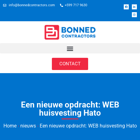
info@bonnedcontractors.com
+599 717 9630
CONTACT
Een nieuwe opdracht: WEB
huisvesting Hato
Home
-
nieuws
-
Een nieuwe opdracht: WEB huisvesting Hato