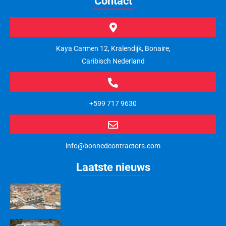
Contact
Kaya Carmen 12, Kralendijk, Bonaire,
Caribisch Nederland
+599 717 9630
info@bonnedcontractors.com
Laatste nieuws