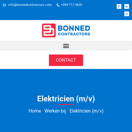
info@bonnedcontractors.com
+599 717 9630
CONTACT
Elektricien (m/v)
Home
-
Werken bij
-
Elektricien (m/v)