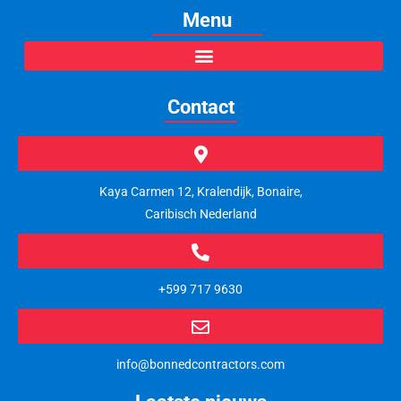
Menu
Contact
Kaya Carmen 12, Kralendijk, Bonaire,
Caribisch Nederland
+599 717 9630
info@bonnedcontractors.com