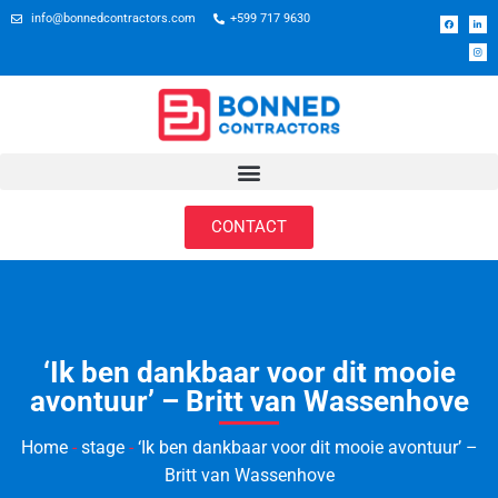
info@bonnedcontractors.com
+599 717 9630
CONTACT
‘Ik ben dankbaar voor dit mooie
avontuur’ – Britt van Wassenhove
Home
-
stage
-
‘Ik ben dankbaar voor dit mooie avontuur’ –
Britt van Wassenhove