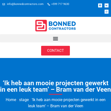
info@bonnedcontractors.com
+599 717 9630
CONTACT
‘Ik heb aan mooie projecten gewerkt
in een leuk team’ – Bram van der Veen
Home
-
stage
-
‘Ik heb aan mooie projecten gewerkt in een
leuk team’ – Bram van der Veen