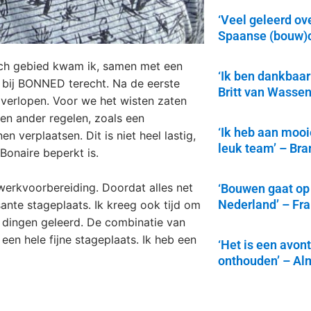
‘Veel geleerd ov
Spaanse (bouw)c
isch gebied kwam ik, samen met een
‘Ik ben dankbaar
bij BONNED terecht. Na de eerste
Britt van Wasse
g verlopen. Voor we het wisten zaten
en ander regelen, zoals een
‘Ik heb aan mooi
 verplaatsen. Dit is niet heel lastig,
leuk team’ – Br
Bonaire beperkt is.
werkvoorbereiding. Doordat alles net
‘Bouwen gaat op
Nederland’ – Fr
sante stageplaats. Ik kreeg ook tijd om
l dingen geleerd. De combinatie van
een hele fijne stageplaats. Ik heb een
‘Het is een avont
onthouden’ – Al