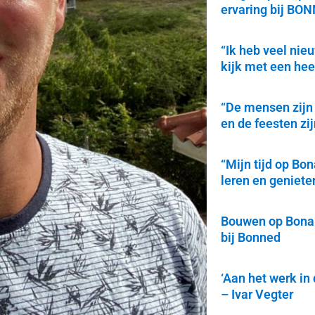
ervaring bij BO
“Ik heb veel ni
kijk met een hee
“De mensen zijn 
en de feesten zij
“Mijn tijd op Bo
leren en geniete
Bouwen op Bonai
bij Bonned
‘Aan het werk in 
– Ivar Vegter