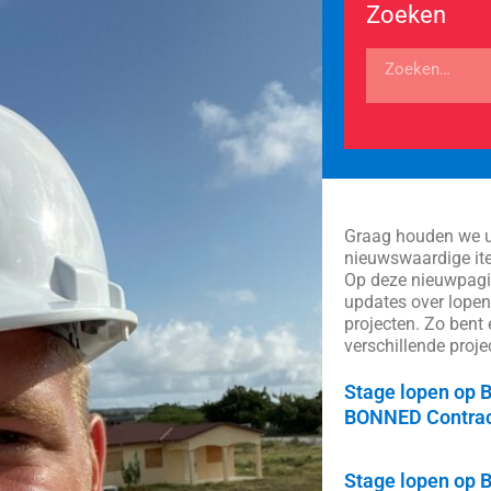
Zoeken
Graag houden we u
nieuwswaardige it
Op deze nieuwpagi
updates over lope
projecten. Zo bent 
verschillende proje
Stage lopen op B
BONNED Contrac
Stage lopen op 